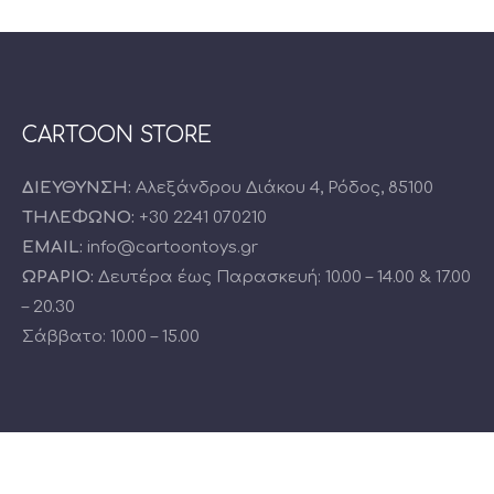
CARTOON STORE
ΔΙΕΥΘΥΝΣΗ:
Αλεξάνδρου Διάκου 4, Ρόδος, 85100
ΤΗΛΕΦΩΝΟ:
+30 2241 070210
EMAIL:
info@cartoontoys.gr
ΩΡΑΡΙΟ:
Δευτέρα έως Παρασκευή: 10.00 – 14.00 & 17.00
– 20.30
Σάββατο: 10.00 – 15.00
ΜΕΝΟΥ