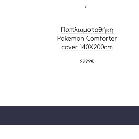
Παπλωματοθήκη
Pokemon Comforter
cover 140Χ200cm
29.99
€
ΜΕΝΟΥ