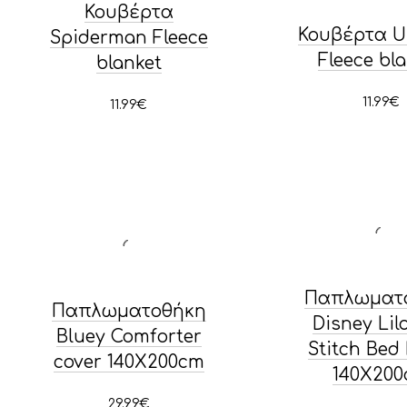
Κουβέρτα
Κουβέρτα U
Spiderman Fleece
Fleece bl
blanket
11.99
€
11.99
€
Παπλωματ
Παπλωματοθήκη
Disney Lil
Bluey Comforter
Stitch Bed
cover 140Χ200cm
140Χ20
29.99
€