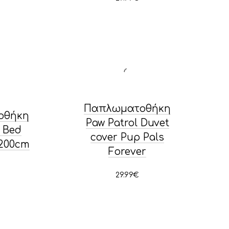
Παπλωματοθήκη
οθήκη
Paw Patrol Duvet
 Bed
cover Pup Pals
Χ200cm
Forever
29.99
€