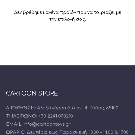
Δεν βρέθηκε κανένα προϊόν που να ταιριάζει με
την επιλογή σας.
PREVIOUS
NE
CARTOON STORE
ΔΙΕΥΘΥΝΣΗ:
Αλεξάνδρου Διάκου 4, Ρόδος, 85100
ΤΗΛΕΦΩΝΟ:
+30 2241 070210
EMAIL:
info@cartoontoys.gr
ΩΡΑΡΙΟ:
Δευτέρα έως Παρασκευή: 10.00 – 14.00 & 17.00