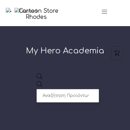
CL
NAVIGATION
(ES
My Hero Academia
Products
search