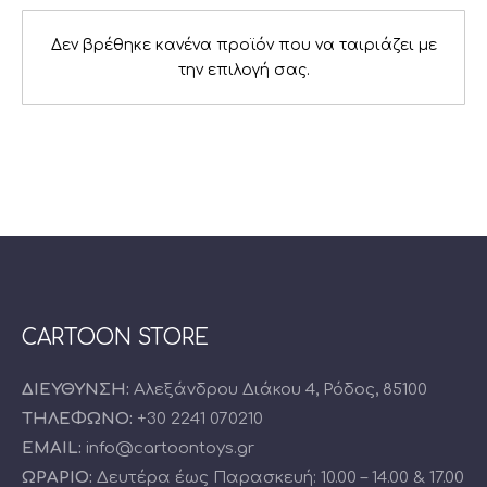
Δεν βρέθηκε κανένα προϊόν που να ταιριάζει με
την επιλογή σας.
PREVIOUS
NE
CARTOON STORE
ΔΙΕΥΘΥΝΣΗ:
Αλεξάνδρου Διάκου 4, Ρόδος, 85100
ΤΗΛΕΦΩΝΟ:
+30 2241 070210
EMAIL:
info@cartoontoys.gr
ΩΡΑΡΙΟ:
Δευτέρα έως Παρασκευή: 10.00 – 14.00 & 17.00