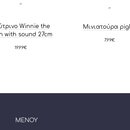
ύτρινο Winnie the
Μινιατούρα pigl
h with sound 27cm
7.99
€
19.99
€
ΜΕΝΟΥ