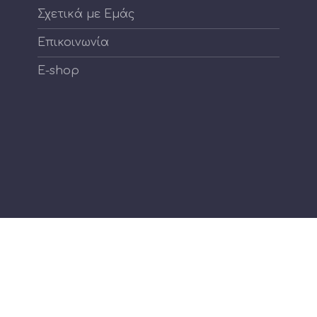
Σχετικά με Εμάς
Επικοινωνία
E-shop
Copyright © 2026
Cartoon Store Rhodes
. All rights reserved.