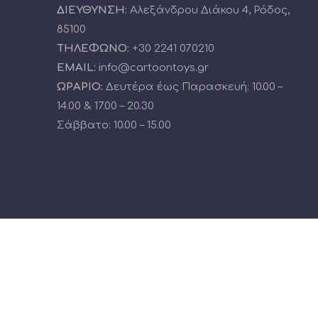
ΔΙΕΥΘΥΝΣΗ:
Αλεξάνδρου Διάκου 4, Ρόδος,
85100
ΤΗΛΕΦΩΝΟ:
+30 2241 070210
EMAIL:
info@cartoontoys.gr
ΩΡΑΡΙΟ:
Δευτέρα έως Παρασκευή: 10.00 –
14.00 & 17.00 – 20.30
Σάββατο: 10.00 – 15.00