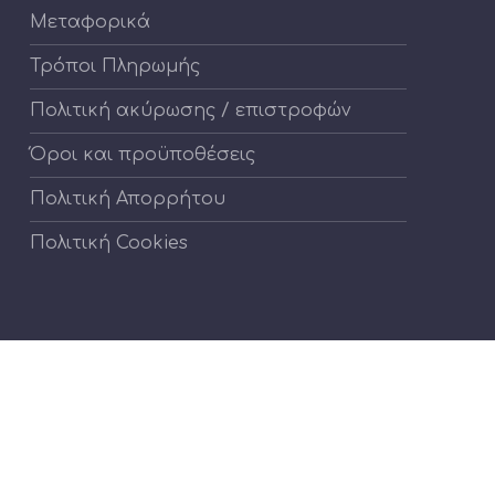
Μεταφορικά
Τρόποι Πληρωμής
Πολιτική ακύρωσης / επιστροφών
Όροι και προϋποθέσεις
Πολιτική Απορρήτου
Πολιτική Cookies
Νέο
Νέο
info@cartoontoys.gr
+30
παράθυρο
παράθυρο
22410
70210