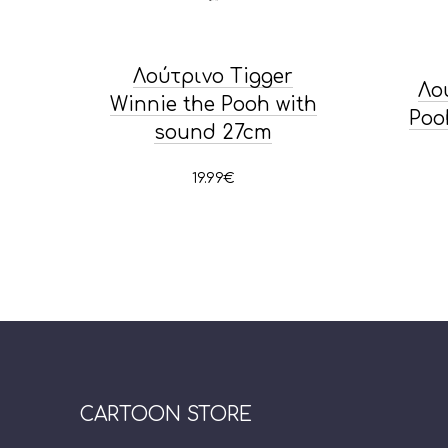
Λούτρινο Tigger
Λο
Winnie the Pooh with
Poo
sound 27cm
19.99
€
CARTOON STORE