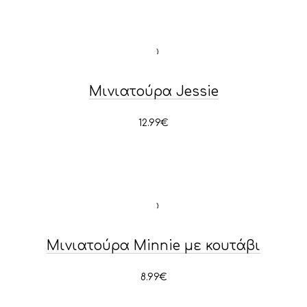
PREVIOUS
NE
Μινιατούρα Jessie
12.99
€
Μινιατούρα Minnie με κουτάβι
8.99
€