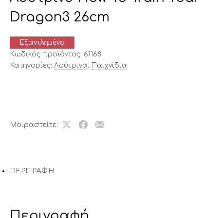
Dragon3 26cm
Εξαντλημένο
Κωδικός προϊόντος:
61168
Κατηγορίες:
Λούτρινα
,
Παιχνίδια
Μοιραστείτε:
Share
Μοιραστείτε
Μοιραστείτε
on
το
το
X
στο
με
Facebook
email
ΠΕΡΙΓΡΑΦΉ
Περιγραφή