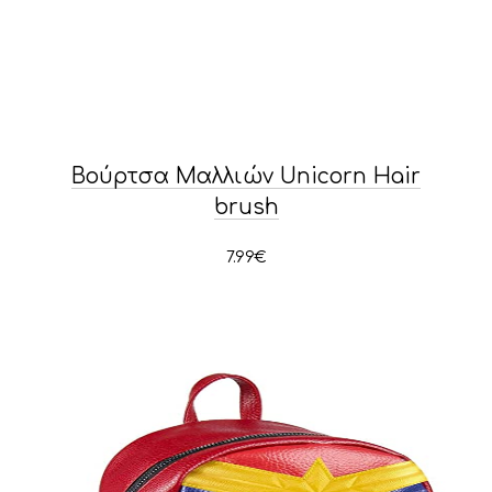
PREVIOUS
NE
Βούρτσα Μαλλιών Unicorn Hair
brush
7.99
€