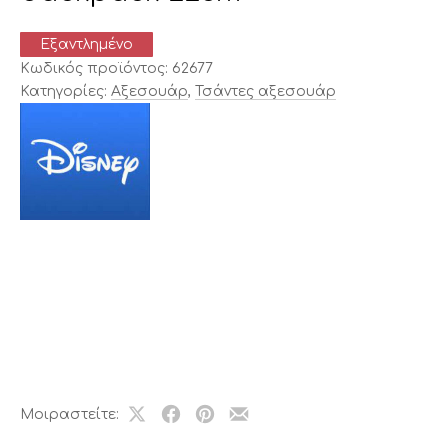
Εξαντλημένο
Κωδικός προϊόντος:
62677
Κατηγορίες:
Αξεσουάρ
,
Τσάντες αξεσουάρ
Μοιραστείτε:
Share
Μοιραστείτε
Μοιραστείτε
Μοιραστείτε
on
το
το
το