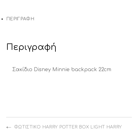
X
στο
στο
με
Facebook
Pinterest
email
ΠΕΡΙΓΡΑΦΉ
Περιγραφή
Σακίδιο Disney Minnie backpack 22cm
ΦΩΤΙΣΤΙΚΌ HARRY POTTER BOX LIGHT HARRY