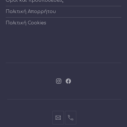
Όροι και προϋποθέσεις
Πολιτική Απορρήτου
Πολιτική Cookies
Νέο
Νέο
παράθυρο
παράθυρο
info@cartoontoys.gr
+30