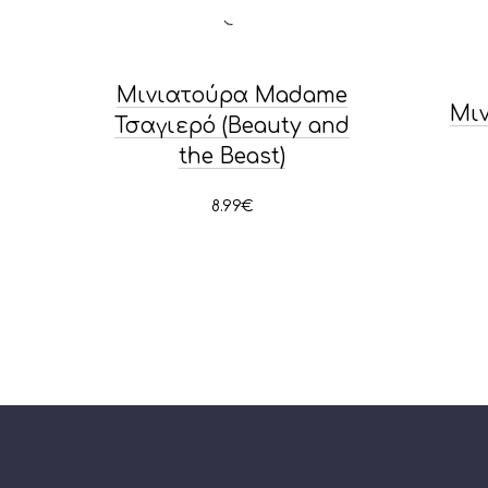
Μινιατούρα Madame
Μιν
Τσαγιερό (Beauty and
the Beast)
8.99
€