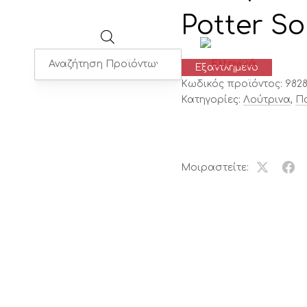
Potter S
Products
Εξαντλημένο
search
Κωδικός προϊόντος:
982
Κατηγορίες:
Λούτρινα
,
Πα
Μοιραστείτε:
Share
Μοι
on
το
X
στο
Fac