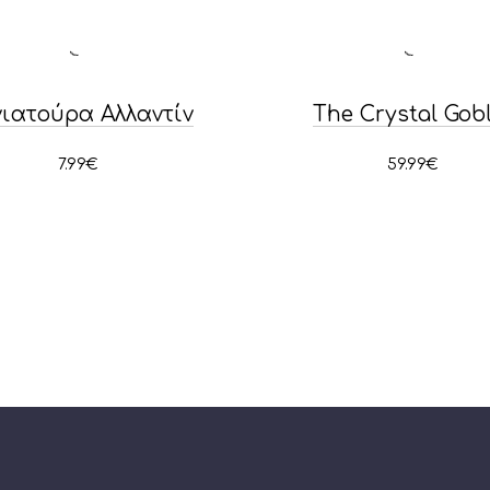
ιατούρα Αλλαντίν
The Crystal Gobl
7.99
€
59.99
€