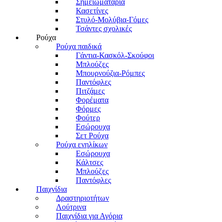
Σημειωματάρια
Κασετίνες
Στυλό-Μολύβια-Γόμες
Τσάντες σχολικές
Ρούχα
Ρούχα παιδικά
Γάντια-Κασκόλ-Σκούφοι
Μπλούζες
Μπουρνούζια-Ρόμπες
Παντόφλες
Πιτζάμες
Φορέματα
Φόρμες
Φούτερ
Εσώρουχα
Σετ Ρούχα
Ρούχα ενηλίκων
Εσώρουχα
Κάλτσες
Μπλούζες
Παντόφλες
Παιχνίδια
Δραστηριοτήτων
Λούτρινα
Παιχνίδια για Αγόρια