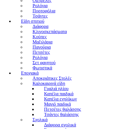
Ομπρέλες
Ρολόγια
Πορτοφόλια
Τσάντες
Είδη σπιτιού
Διάφορα
Κλινοσκεπάσματα
Κούπες
Μαξιλάρια
Παγούρια
Πετσέτες
Ρολόγια
Σετ φαγητού
Φωτιστικά
Εποχιακά
Αποκριάτικες Στολές
Καλοκαιρινά είδη
Γυαλιά ηλίου
Καπέλα παιδικά
Καπέλα ενηλίκων
Μαγιό παιδικά
Πετσέτες θαλάσσης
Τσάντες θαλάσσης
Σχολικά
Διάφορα σχολικά