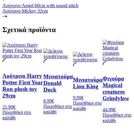
Λούτρινο Angel 60cm with sound stitch
Λούτρινο Mickey 32cm
Σχετικά προϊόντα
Λούτρινο Harry
Μινιατούρα
Φιγούρα
Μινιατούρα
Potter First Year
Donald
Magical
Lion King
Ron plush toy
Duck
creatures
29cm
Grindylow
9.99
€
8.99
€
Προσθήκη στο
Προσθήκη στο
21.99
€
καλάθι
44.99
€
καλάθι
Προσθήκη στο
Προσθήκη στο
καλάθι
καλάθι