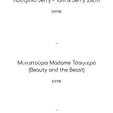
Λούτρινο Jerry – Tom & Jerry 28cm
19.99
€
PREVIOUS
NE
Μινιατούρα Madame Τσαγιερό
(Beauty and the Beast)
8.99
€