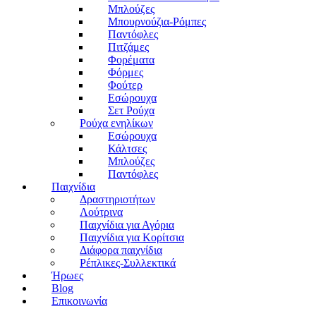
Μπλούζες
Μπουρνούζια-Ρόμπες
Παντόφλες
Πιτζάμες
Φορέματα
Φόρμες
Φούτερ
Εσώρουχα
Σετ Ρούχα
Ρούχα ενηλίκων
Εσώρουχα
Κάλτσες
Μπλούζες
Παντόφλες
Παιχνίδια
Δραστηριοτήτων
Λούτρινα
Παιχνίδια για Αγόρια
Παιχνίδια για Κορίτσια
Διάφορα παιχνίδια
Ρέπλικες-Συλλεκτικά
Ήρωες
Blog
Επικοινωνία