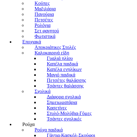
Κούπες
Μαξιλάρια
Παγούρια
Πετσέτες
Ρολόγια
Σετ φαγητού
Φωτιστικά
Εποχιακά
Αποκριάτικες Στολές
Καλοκαιρινά είδη
Γυαλιά ηλίου
Καπέλα παιδικά
Καπέλα ενηλίκων
Μαγιό παιδικά
Πετσέτες θαλάσσης
Τσάντες θαλάσσης
Σχολικά
Διάφορα σχολικά
Σημειωματάρια
Κασετίνες
Στυλό-Μολύβια-Γόμες
Τσάντες σχολικές
Ρούχα
Ρούχα παιδικά
Γάντια-Κασκόλ-Σκούφοι