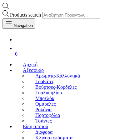
Products search
Navigation
0
Αρχική
Αξεσουάρ
Αρώματα-Καλλυντικά
Γραβάτες
Βούρτσες-Κορδέλες
Γυαλιά ηλίου
Μπρελόκ
Ομπρέλες
Ρολόγια
Πορτοφόλια
Τσάντες
Είδη σπιτιού
Διάφορα
Κλινοσκεπάσματα