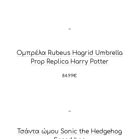
Ομπρέλα Rubeus Hagrid Umbrella
Prop Replica Harry Potter
84.99
€
PREVIOUS
NE
Τσάντα ώμου Sonic the Hedgehog