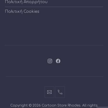
Πολιτική Απορρήτου
Πολιτική Cookies
Νέο
Νέο
παράθυρο
παράθυρο
info@cartoontoys.gr
+30
22410
Copyright © 2026
Cartoon Store Rhodes
. All rights
70210