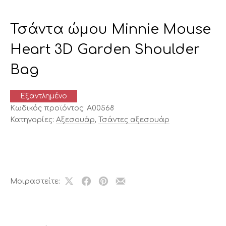
Τσάντα ώμου Minnie Mouse
Heart 3D Garden Shoulder
Bag
Εξαντλημένο
Κωδικός προϊόντος:
A00568
Κατηγορίες:
Αξεσουάρ
,
Τσάντες αξεσουάρ
Μοιραστείτε:
Share
Μοιραστείτε
Μοιραστείτε
Μοιραστείτε
on
το
το
το
X
στο
στο
με
Facebook
Pinterest
email