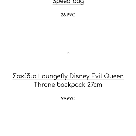
Speed bag
26.99
€
Σακίδιο Loungefly Disney Evil Queen
Throne backpack 27cm
99.99
€