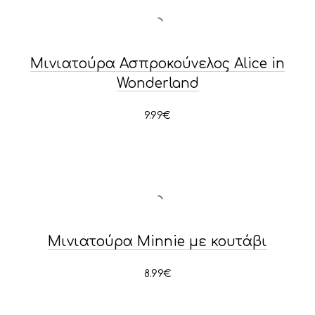
Μινιατούρα Ασπροκούνελος Alice in
Wonderland
9.99
€
PREVIOUS
NE
Μινιατούρα Minnie με κουτάβι
8.99
€