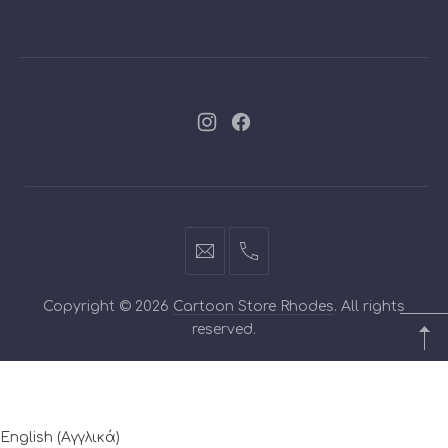
Νέο
Νέο
παράθυρο
παράθυρο
info@cartoontoys.gr
+30
22410
Copyright © 2026
Cartoon Store Rhodes
. All rights
70210
reserved.
English
(
Αγγλικά
)