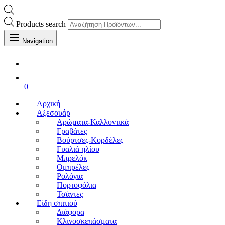
Products search
Navigation
0
Αρχική
Αξεσουάρ
Αρώματα-Καλλυντικά
Γραβάτες
Βούρτσες-Κορδέλες
Γυαλιά ηλίου
Μπρελόκ
Ομπρέλες
Ρολόγια
Πορτοφόλια
Τσάντες
Είδη σπιτιού
Διάφορα
Κλινοσκεπάσματα