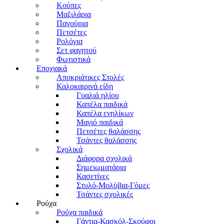
Κούπες
Μαξιλάρια
Παγούρια
Πετσέτες
Ρολόγια
Σετ φαγητού
Φωτιστικά
Εποχιακά
Αποκριάτικες Στολές
Καλοκαιρινά είδη
Γυαλιά ηλίου
Καπέλα παιδικά
Καπέλα ενηλίκων
Μαγιό παιδικά
Πετσέτες θαλάσσης
Τσάντες θαλάσσης
Σχολικά
Διάφορα σχολικά
Σημειωματάρια
Κασετίνες
Στυλό-Μολύβια-Γόμες
Τσάντες σχολικές
Ρούχα
Ρούχα παιδικά
Γάντια-Κασκόλ-Σκούφοι