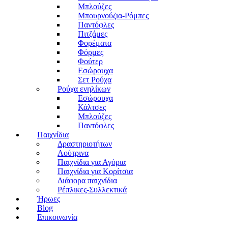
Μπλούζες
Μπουρνούζια-Ρόμπες
Παντόφλες
Πιτζάμες
Φορέματα
Φόρμες
Φούτερ
Εσώρουχα
Σετ Ρούχα
Ρούχα ενηλίκων
Εσώρουχα
Κάλτσες
Μπλούζες
Παντόφλες
Παιχνίδια
Δραστηριοτήτων
Λούτρινα
Παιχνίδια για Αγόρια
Παιχνίδια για Κορίτσια
Διάφορα παιχνίδια
Ρέπλικες-Συλλεκτικά
Ήρωες
Blog
Επικοινωνία