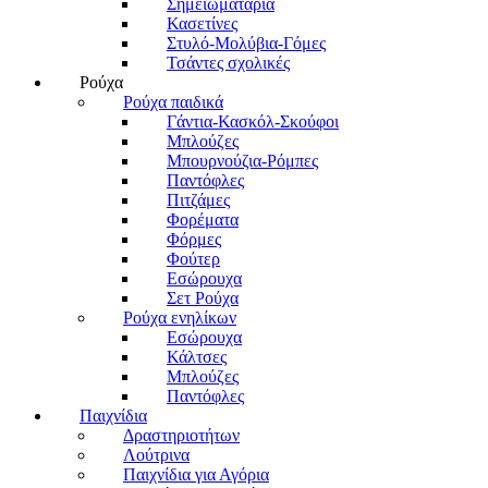
Σημειωματάρια
Κασετίνες
Στυλό-Μολύβια-Γόμες
Τσάντες σχολικές
Ρούχα
Ρούχα παιδικά
Γάντια-Κασκόλ-Σκούφοι
Μπλούζες
Μπουρνούζια-Ρόμπες
Παντόφλες
Πιτζάμες
Φορέματα
Φόρμες
Φούτερ
Εσώρουχα
Σετ Ρούχα
Ρούχα ενηλίκων
Εσώρουχα
Κάλτσες
Μπλούζες
Παντόφλες
Παιχνίδια
Δραστηριοτήτων
Λούτρινα
Παιχνίδια για Αγόρια