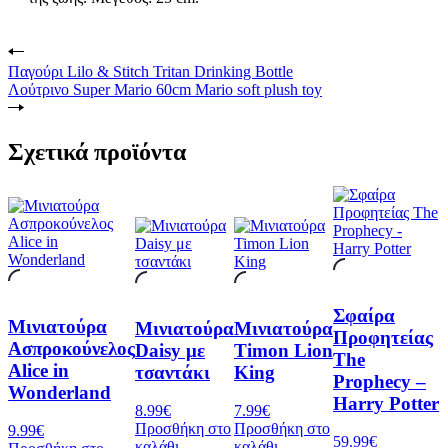
Παγούρι Lilo & Stitch Tritan Drinking Bottle
Λούτρινο Super Mario 60cm Mario soft plush toy
Σχετικά προϊόντα
Σφαίρα
Μινιατούρα
Μινιατούρα
Μινιατούρα
Προφητείας
Ασπροκούνελος
Daisy με
Timon Lion
The
Alice in
τσαντάκι
King
Prophecy –
Wonderland
Harry Potter
8.99
€
7.99
€
Προσθήκη στο
Προσθήκη στο
9.99
€
59.99
€
καλάθι
καλάθι