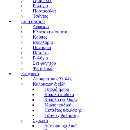
Ομπρέλες
Ρολόγια
Πορτοφόλια
Τσάντες
Είδη σπιτιού
Διάφορα
Κλινοσκεπάσματα
Κούπες
Μαξιλάρια
Παγούρια
Πετσέτες
Ρολόγια
Σετ φαγητού
Φωτιστικά
Εποχιακά
Αποκριάτικες Στολές
Καλοκαιρινά είδη
Γυαλιά ηλίου
Καπέλα παιδικά
Καπέλα ενηλίκων
Μαγιό παιδικά
Πετσέτες θαλάσσης
Τσάντες θαλάσσης
Σχολικά
Διάφορα σχολικά