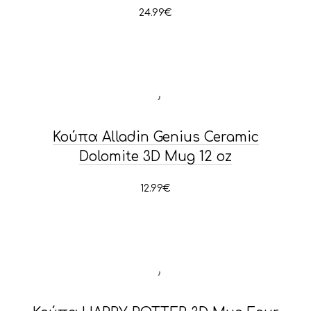
24.99
€
PREVIOUS
NE
Κούπα Alladin Genius Ceramic
Dolomite 3D Mug 12 oz
12.99
€