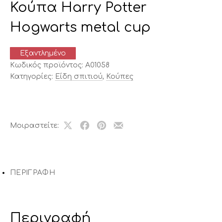
Κούπα Harry Potter
Hogwarts metal cup
Εξαντλημένο
Κωδικός προϊόντος:
A01058
Κατηγορίες:
Είδη σπιτιού
,
Κούπες
Μοιραστείτε:
Share
Μοιραστείτε
Μοιραστείτε
Μοιραστείτε
on
το
το
το
X
στο
στο
με
Facebook
Pinterest
email
ΠΕΡΙΓΡΑΦΉ
Περιγραφή