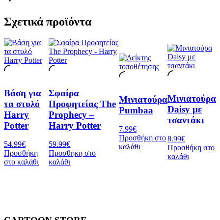
Σχετικά προϊόντα
Βάση για
Σφαίρα
Μινιατούρα
Μινιατούρα
τα στυλό
Προφητείας The
Daisy με
Pumbaa
Harry
Prophecy –
τσαντάκι
Potter
Harry Potter
7.99
€
Προσθήκη στο
8.99
€
54.99
€
59.99
€
καλάθι
Προσθήκη στο
Προσθήκη
Προσθήκη στο
καλάθι
στο καλάθι
καλάθι