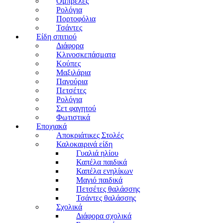
Ομπρέλες
Ρολόγια
Πορτοφόλια
Τσάντες
Είδη σπιτιού
Διάφορα
Κλινοσκεπάσματα
Κούπες
Μαξιλάρια
Παγούρια
Πετσέτες
Ρολόγια
Σετ φαγητού
Φωτιστικά
Εποχιακά
Αποκριάτικες Στολές
Καλοκαιρινά είδη
Γυαλιά ηλίου
Καπέλα παιδικά
Καπέλα ενηλίκων
Μαγιό παιδικά
Πετσέτες θαλάσσης
Τσάντες θαλάσσης
Σχολικά
Διάφορα σχολικά