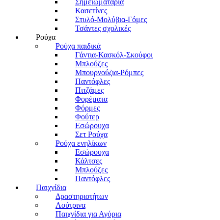
Σημειωματάρια
Κασετίνες
Στυλό-Μολύβια-Γόμες
Τσάντες σχολικές
Ρούχα
Ρούχα παιδικά
Γάντια-Κασκόλ-Σκούφοι
Μπλούζες
Μπουρνούζια-Ρόμπες
Παντόφλες
Πιτζάμες
Φορέματα
Φόρμες
Φούτερ
Εσώρουχα
Σετ Ρούχα
Ρούχα ενηλίκων
Εσώρουχα
Κάλτσες
Μπλούζες
Παντόφλες
Παιχνίδια
Δραστηριοτήτων
Λούτρινα
Παιχνίδια για Αγόρια