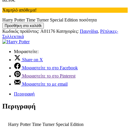
86.99
€
Χαμηλό απόθεμα!
Harry Potter Time Turner Special Edition ποσότητα
Προσθήκη στο καλάθι
Κωδικός προϊόντος:
A01176
Κατηγορίες:
Παιχνίδια
,
Ρέπλικες-
Συλλεκτικά
Μοιραστείτε:
Share on X
Μοιραστείτε το στο Facebook
Μοιραστείτε το στο Pinterest
Μοιραστείτε το με email
Περιγραφή
Περιγραφή
Harry Potter Time Turner Special Edition