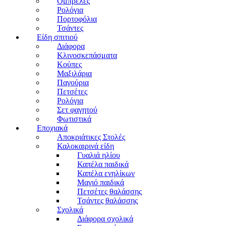
Ομπρέλες
Ρολόγια
Πορτοφόλια
Τσάντες
Είδη σπιτιού
Διάφορα
Κλινοσκεπάσματα
Κούπες
Μαξιλάρια
Παγούρια
Πετσέτες
Ρολόγια
Σετ φαγητού
Φωτιστικά
Εποχιακά
Αποκριάτικες Στολές
Καλοκαιρινά είδη
Γυαλιά ηλίου
Καπέλα παιδικά
Καπέλα ενηλίκων
Μαγιό παιδικά
Πετσέτες θαλάσσης
Τσάντες θαλάσσης
Σχολικά
Διάφορα σχολικά