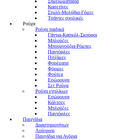
Σημειωματάρια
Κασετίνες
Στυλό-Μολύβια-Γόμες
Τσάντες σχολικές
Ρούχα
Ρούχα παιδικά
Γάντια-Κασκόλ-Σκούφοι
Μπλούζες
Μπουρνούζια-Ρόμπες
Παντόφλες
Πιτζάμες
Φορέματα
Φόρμες
Φούτερ
Εσώρουχα
Σετ Ρούχα
Ρούχα ενηλίκων
Εσώρουχα
Κάλτσες
Μπλούζες
Παντόφλες
Παιχνίδια
Δραστηριοτήτων
Λούτρινα
Παιχνίδια για Αγόρια