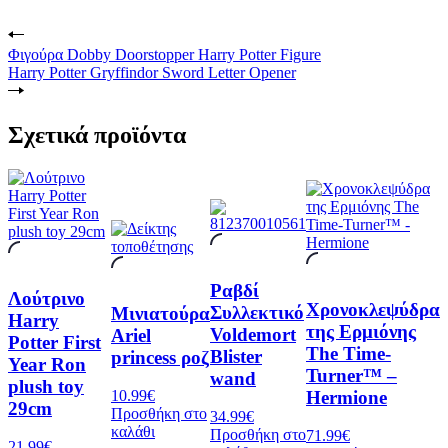
Φιγούρα Dobby Doorstopper Harry Potter Figure
Harry Potter Gryffindor Sword Letter Opener
Σχετικά προϊόντα
Ραβδί
Λούτρινο
Χρονοκλεψύδρα
Συλλεκτικό
Μινιατούρα
Harry
της Ερμιόνης
Voldemort
Ariel
Potter First
The Time-
Blister
princess ροζ
Year Ron
Turner™ –
wand
plush toy
Hermione
10.99
€
29cm
Προσθήκη στο
34.99
€
καλάθι
Προσθήκη στο
71.99
€
21.99
€