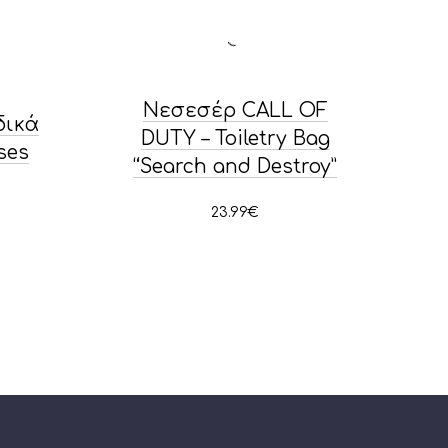
Νεσεσέρ CALL OF
δικά
DUTY – Toiletry Bag
ses
“Search and Destroy”
23.99
€