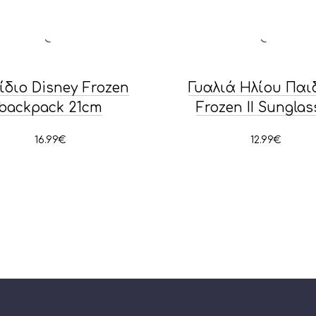
ίδιο Disney Frozen
Γυαλιά Ηλίου Παι
backpack 21cm
Frozen II Sunglas
16.99
€
12.99
€