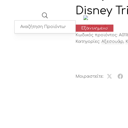
Disney Tr
Products
Εξαντλημένο
search
Κωδικός προϊόντος:
A011
Κατηγορίες:
Αξεσουάρ
,
Μοιραστείτε:
Share
Μοι
on
το
X
στο
Fac