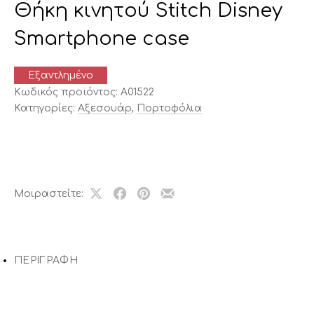
Θήκη κινητού Stitch Disney
Smartphone case
Εξαντλημένο
Κωδικός προϊόντος:
A01522
Κατηγορίες:
Αξεσουάρ
,
Πορτοφόλια
Μοιραστείτε:
Share
Μοιραστείτε
Μοιραστείτε
Μοιραστείτε
on
το
το
το
X
στο
στο
με
Facebook
Pinterest
email
ΠΕΡΙΓΡΑΦΉ