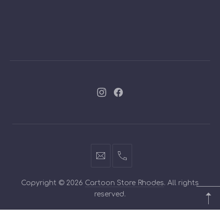
Νέο
Νέο
παράθυρο
παράθυρο
info@cartoontoys.gr
+30
22410
Copyright © 2026
Cartoon Store Rhodes
. All rights
70210
reserved.