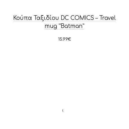
PREVIOUS
NE
Κούπα Ταξιδίου DC COMICS – Travel
mug “Batman”
15.99
€