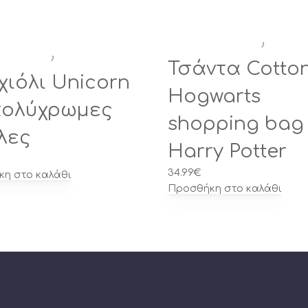
Τσάντα Cotto
χιόλι Unicorn
Hogwarts
πολύχρωμες
shopping bag 
λες
Harry Potter
34.99
€
η στο καλάθι
Προσθήκη στο καλάθι