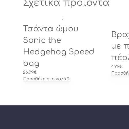
Σχετικά προϊόντα
Τσάντα ώμου
PREVIOUS
Βρα
Sonic the
με 
Hedgehog Speed
πέρ
bag
4.99
€
26.99
€
Προσθήκ
Προσθήκη στο καλάθι