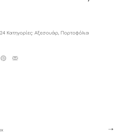
924
Κατηγορίες:
Αξεσουάρ
,
Πορτοφόλια
ραστείτε
Μοιραστείτε
Μοιραστείτε
το
το
στο
με
ebook
Pinterest
email
ox