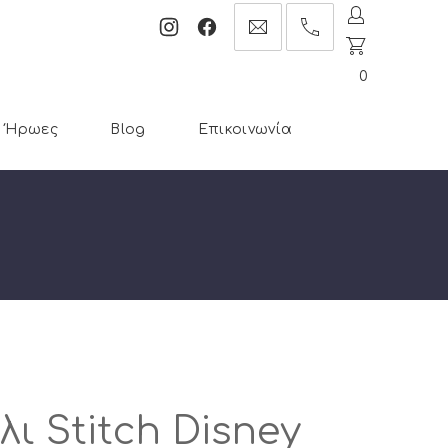
Νέο
Νέο
info@cartoontoys.gr
+30
CL
παράθυρο
παράθυρο
22410
(ES
0
70210
Ήρωες
Blog
Επικοινωνία
ι Stitch Disney