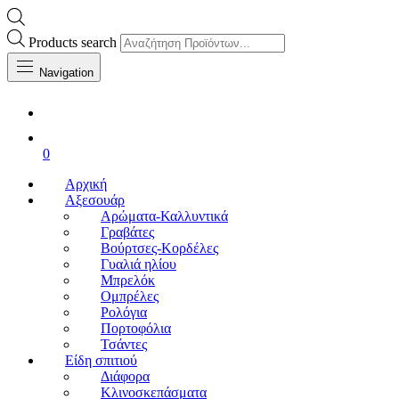
Products search
Navigation
0
Αρχική
Αξεσουάρ
Αρώματα-Καλλυντικά
Γραβάτες
Βούρτσες-Κορδέλες
Γυαλιά ηλίου
Μπρελόκ
Ομπρέλες
Ρολόγια
Πορτοφόλια
Τσάντες
Είδη σπιτιού
Διάφορα
Κλινοσκεπάσματα