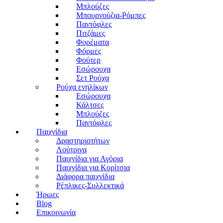
Μπλούζες
Μπουρνούζια-Ρόμπες
Παντόφλες
Πιτζάμες
Φορέματα
Φόρμες
Φούτερ
Εσώρουχα
Σετ Ρούχα
Ρούχα ενηλίκων
Εσώρουχα
Κάλτσες
Μπλούζες
Παντόφλες
Παιχνίδια
Δραστηριοτήτων
Λούτρινα
Παιχνίδια για Αγόρια
Παιχνίδια για Κορίτσια
Διάφορα παιχνίδια
Ρέπλικες-Συλλεκτικά
Ήρωες
Blog
Επικοινωνία