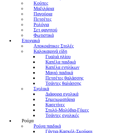
Κούπες
Μαξιλάρια
Παγούρια
Πετσέτες
Ρολόγια
Σετ φαγητού
Φωτιστικά
Εποχιακά
Αποκριάτικες Στολές
Καλοκαιρινά είδη
Γυαλιά ηλίου
Καπέλα παιδικά
Καπέλα ενηλίκων
Μαγιό παιδικά
Πετσέτες θαλάσσης
Τσάντες θαλάσσης
Σχολικά
Διάφορα σχολικά
Σημειωματάρια
Κασετίνες
Στυλό-Μολύβια-Γόμες
Τσάντες σχολικές
Ρούχα
Ρούχα παιδικά
Γάντια-Κασκόλ-Σκούφοι