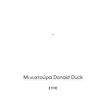
Μινιατούρα Donald Duck
PREVIOUS
NE
8.99
€