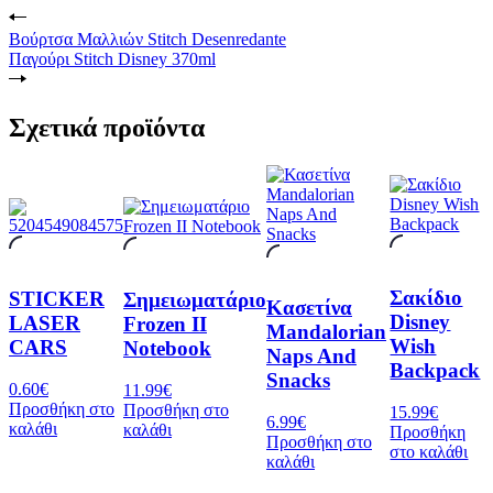
Βούρτσα Μαλλιών Stitch Desenredante
Παγούρι Stitch Disney 370ml
Σχετικά προϊόντα
Σακίδιο
STICKER
Σημειωματάριο
Κασετίνα
Disney
LASER
Frozen II
Mandalorian
Wish
CARS
Notebook
Naps And
Backpack
Snacks
0.60
€
11.99
€
Προσθήκη στο
Προσθήκη στο
15.99
€
6.99
€
καλάθι
καλάθι
Προσθήκη
Προσθήκη στο
στο καλάθι
καλάθι