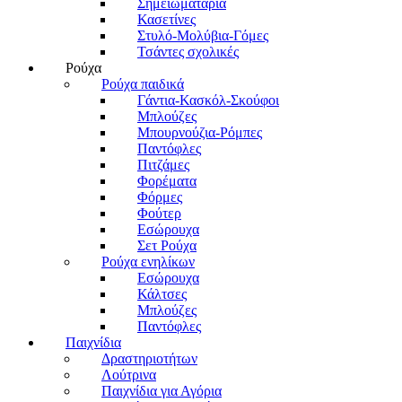
Σημειωματάρια
Κασετίνες
Στυλό-Μολύβια-Γόμες
Τσάντες σχολικές
Ρούχα
Ρούχα παιδικά
Γάντια-Κασκόλ-Σκούφοι
Μπλούζες
Μπουρνούζια-Ρόμπες
Παντόφλες
Πιτζάμες
Φορέματα
Φόρμες
Φούτερ
Εσώρουχα
Σετ Ρούχα
Ρούχα ενηλίκων
Εσώρουχα
Κάλτσες
Μπλούζες
Παντόφλες
Παιχνίδια
Δραστηριοτήτων
Λούτρινα
Παιχνίδια για Αγόρια