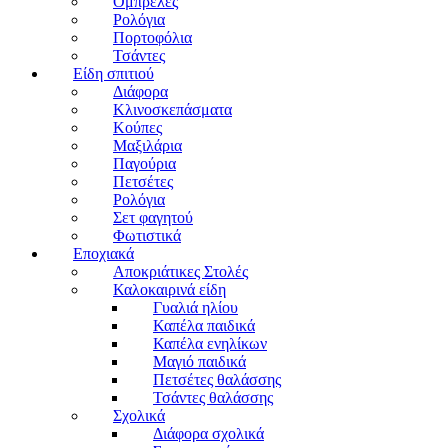
Ομπρέλες
Ρολόγια
Πορτοφόλια
Τσάντες
Είδη σπιτιού
Διάφορα
Κλινοσκεπάσματα
Κούπες
Μαξιλάρια
Παγούρια
Πετσέτες
Ρολόγια
Σετ φαγητού
Φωτιστικά
Εποχιακά
Αποκριάτικες Στολές
Καλοκαιρινά είδη
Γυαλιά ηλίου
Καπέλα παιδικά
Καπέλα ενηλίκων
Μαγιό παιδικά
Πετσέτες θαλάσσης
Τσάντες θαλάσσης
Σχολικά
Διάφορα σχολικά