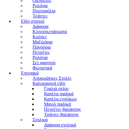
Ομπρέλες
Ρολόγια
Πορτοφόλια
Τσάντες
Είδη σπιτιού
Διάφορα
Κλινοσκεπάσματα
Κούπες
Μαξιλάρια
Παγούρια
Πετσέτες
Ρολόγια
Σετ φαγητού
Φωτιστικά
Εποχιακά
Αποκριάτικες Στολές
Καλοκαιρινά είδη
Γυαλιά ηλίου
Καπέλα παιδικά
Καπέλα ενηλίκων
Μαγιό παιδικά
Πετσέτες θαλάσσης
Τσάντες θαλάσσης
Σχολικά
Διάφορα σχολικά