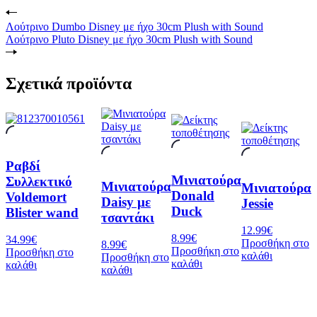
Λούτρινο Dumbo Disney με ήχο 30cm Plush with Sound
Λούτρινο Pluto Disney με ήχο 30cm Plush with Sound
Σχετικά προϊόντα
Ραβδί
Μινιατούρα
Συλλεκτικό
Μινιατούρα
Μινιατούρα
Donald
Voldemort
Daisy με
Jessie
Duck
Blister wand
τσαντάκι
12.99
€
8.99
€
34.99
€
Προσθήκη στο
8.99
€
Προσθήκη στο
Προσθήκη στο
καλάθι
Προσθήκη στο
καλάθι
καλάθι
καλάθι