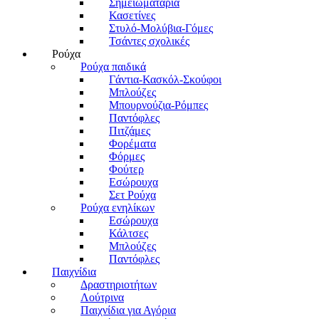
Σημειωματάρια
Κασετίνες
Στυλό-Μολύβια-Γόμες
Τσάντες σχολικές
Ρούχα
Ρούχα παιδικά
Γάντια-Κασκόλ-Σκούφοι
Μπλούζες
Μπουρνούζια-Ρόμπες
Παντόφλες
Πιτζάμες
Φορέματα
Φόρμες
Φούτερ
Εσώρουχα
Σετ Ρούχα
Ρούχα ενηλίκων
Εσώρουχα
Κάλτσες
Μπλούζες
Παντόφλες
Παιχνίδια
Δραστηριοτήτων
Λούτρινα
Παιχνίδια για Αγόρια