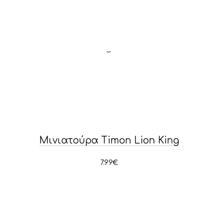
Μινιατούρα Timon Lion King
7.99
€
PREVIOUS
NE