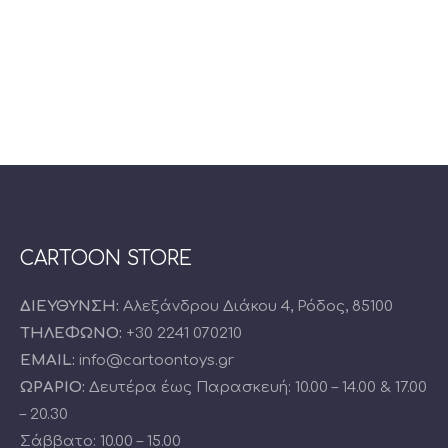
CARTOON STORE
ΔΙΕΥΘΥΝΣΗ:
Αλεξάνδρου Διάκου 4, Ρόδος, 85100
ΤΗΛΕΦΩΝΟ:
+30 2241 070210
EMAIL:
info@cartoontoys.gr
ΩΡΑΡΙΟ:
Δευτέρα έως Παρασκευή: 10.00 – 14.00 & 17.00
– 20.30
Σάββατο: 10.00 – 15.00