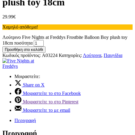
plush toy 18cm
29.99
€
Χαμηλό απόθεμα!
Λούτρινο Five Nights at Freddys Frostbite Balloon Boy plush toy
18cm ποσότητα
Προσθήκη στο καλάθι
Κωδικός προϊόντος:
A03224
Κατηγορίες:
Λούτρινα
,
Παιχνίδια
Μοιραστείτε:
Share on X
Μοιραστείτε το στο Facebook
Μοιραστείτε το στο Pinterest
Μοιραστείτε το με email
Περιγραφή
Περιγραφή