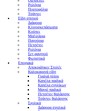
Ομπρέλες
Ρολόγια
Πορτοφόλια
Τσάντες
Είδη σπιτιού
Διάφορα
Κλινοσκεπάσματα
Κούπες
Μαξιλάρια
Παγούρια
Πετσέτες
Ρολόγια
Σετ φαγητού
Φωτιστικά
Εποχιακά
Αποκριάτικες Στολές
Καλοκαιρινά είδη
Γυαλιά ηλίου
Καπέλα παιδικά
Καπέλα ενηλίκων
Μαγιό παιδικά
Πετσέτες θαλάσσης
Τσάντες θαλάσσης
Σχολικά
Διάφορα σχολικά