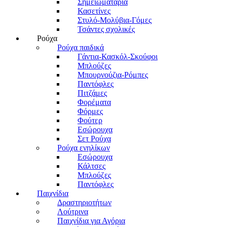
Σημειωματάρια
Κασετίνες
Στυλό-Μολύβια-Γόμες
Τσάντες σχολικές
Ρούχα
Ρούχα παιδικά
Γάντια-Κασκόλ-Σκούφοι
Μπλούζες
Μπουρνούζια-Ρόμπες
Παντόφλες
Πιτζάμες
Φορέματα
Φόρμες
Φούτερ
Εσώρουχα
Σετ Ρούχα
Ρούχα ενηλίκων
Εσώρουχα
Κάλτσες
Μπλούζες
Παντόφλες
Παιχνίδια
Δραστηριοτήτων
Λούτρινα
Παιχνίδια για Αγόρια