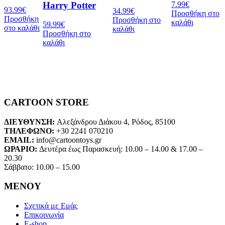
Harry Potter
7.99
€
93.99
€
34.99
€
Προσθήκη στο
Προσθήκη
Προσθήκη στο
καλάθι
59.99
€
στο καλάθι
καλάθι
Προσθήκη στο
καλάθι
CARTOON STORE
ΔΙΕΥΘΥΝΣΗ:
Αλεξάνδρου Διάκου 4, Ρόδος, 85100
ΤΗΛΕΦΩΝΟ:
+30 2241 070210
EMAIL:
info@cartoontoys.gr
ΩΡΑΡΙΟ:
Δευτέρα έως Παρασκευή: 10.00 – 14.00 & 17.00 –
20.30
Σάββατο: 10.00 – 15.00
ΜΕΝΟΥ
Σχετικά με Εμάς
Επικοινωνία
E-shop