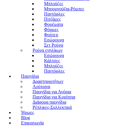
Μπλούζες
Μπουρνούζια-Ρόμπες
Παντόφλες
Πιτζάμες
Φορέματα
Φόρμες
Φούτερ
Εσώρουχα
Σετ Ρούχα
Ρούχα ενηλίκων
Εσώρουχα
Κάλτσες
Μπλούζες
Παντόφλες
Παιχνίδια
Δραστηριοτήτων
Λούτρινα
Παιχνίδια για Αγόρια
Παιχνίδια για Κορίτσια
Διάφορα παιχνίδια
Ρέπλικες-Συλλεκτικά
Ήρωες
Blog
Επικοινωνία