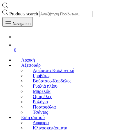
Products search
Navigation
0
Αρχική
Αξεσουάρ
Αρώματα-Καλλυντικά
Γραβάτες
Βούρτσες-Κορδέλες
Γυαλιά ηλίου
Μπρελόκ
Ομπρέλες
Ρολόγια
Πορτοφόλια
Τσάντες
Είδη σπιτιού
Διάφορα
Κλινοσκεπάσματα