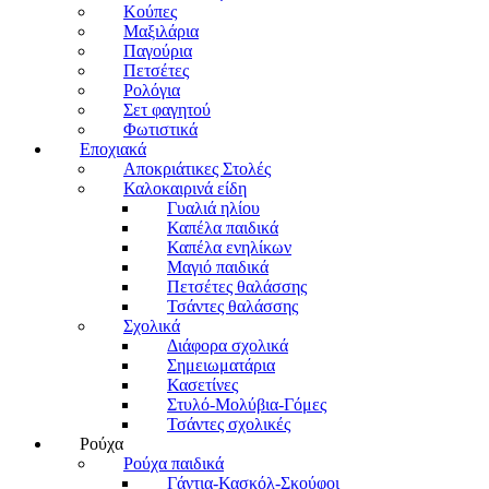
Κούπες
Μαξιλάρια
Παγούρια
Πετσέτες
Ρολόγια
Σετ φαγητού
Φωτιστικά
Εποχιακά
Αποκριάτικες Στολές
Καλοκαιρινά είδη
Γυαλιά ηλίου
Καπέλα παιδικά
Καπέλα ενηλίκων
Μαγιό παιδικά
Πετσέτες θαλάσσης
Τσάντες θαλάσσης
Σχολικά
Διάφορα σχολικά
Σημειωματάρια
Κασετίνες
Στυλό-Μολύβια-Γόμες
Τσάντες σχολικές
Ρούχα
Ρούχα παιδικά
Γάντια-Κασκόλ-Σκούφοι