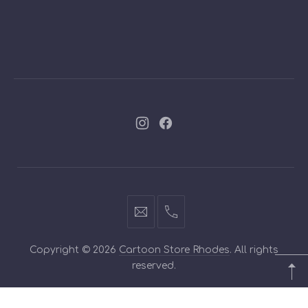
Νέο
Νέο
παράθυρο
παράθυρο
info@cartoontoys.gr
+30
22410
Copyright © 2026
Cartoon Store Rhodes
. All rights
70210
reserved.