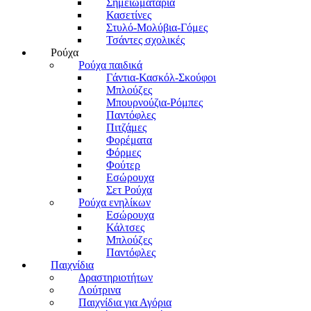
Σημειωματάρια
Κασετίνες
Στυλό-Μολύβια-Γόμες
Τσάντες σχολικές
Ρούχα
Ρούχα παιδικά
Γάντια-Κασκόλ-Σκούφοι
Μπλούζες
Μπουρνούζια-Ρόμπες
Παντόφλες
Πιτζάμες
Φορέματα
Φόρμες
Φούτερ
Εσώρουχα
Σετ Ρούχα
Ρούχα ενηλίκων
Εσώρουχα
Κάλτσες
Μπλούζες
Παντόφλες
Παιχνίδια
Δραστηριοτήτων
Λούτρινα
Παιχνίδια για Αγόρια