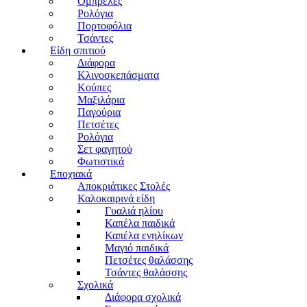
Ομπρέλες
Ρολόγια
Πορτοφόλια
Τσάντες
Είδη σπιτιού
Διάφορα
Κλινοσκεπάσματα
Κούπες
Μαξιλάρια
Παγούρια
Πετσέτες
Ρολόγια
Σετ φαγητού
Φωτιστικά
Εποχιακά
Αποκριάτικες Στολές
Καλοκαιρινά είδη
Γυαλιά ηλίου
Καπέλα παιδικά
Καπέλα ενηλίκων
Μαγιό παιδικά
Πετσέτες θαλάσσης
Τσάντες θαλάσσης
Σχολικά
Διάφορα σχολικά