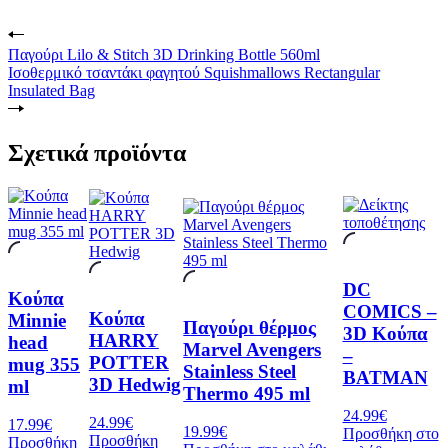
Παγούρι Lilo & Stitch 3D Drinking Bottle 560ml
Ισοθερμικό τσαντάκι φαγητού Squishmallows Rectangular
Insulated Bag
Σχετικά προϊόντα
DC
Κούπα
COMICS –
Κούπα
Minnie
Παγούρι θέρμος
3D Κούπα
HARRY
head
Marvel Avengers
–
POTTER
mug 355
Stainless Steel
BATMAN
3D Hedwig
ml
Thermo 495 ml
24.99
€
24.99
€
17.99
€
19.99
€
Προσθήκη στο
Προσθήκη
Προσθήκη