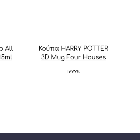
 All
Κούπα HARRY POTTER
15ml
3D Mug Four Houses
19.99
€