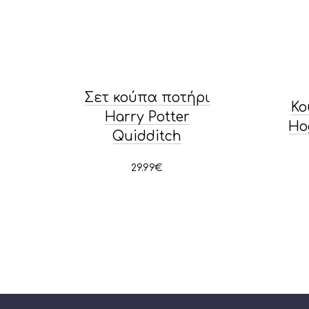
Σετ κούπα ποτήρι
Κο
Harry Potter
Ho
Quidditch
29.99
€