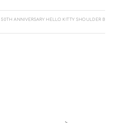
 50TH ANNIVERSARY HELLO KITTY SHOULDER BAG
NE