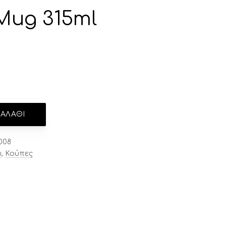
Mug 315ml
ΑΛΆΘΙ
008
ύ
,
Κούπες