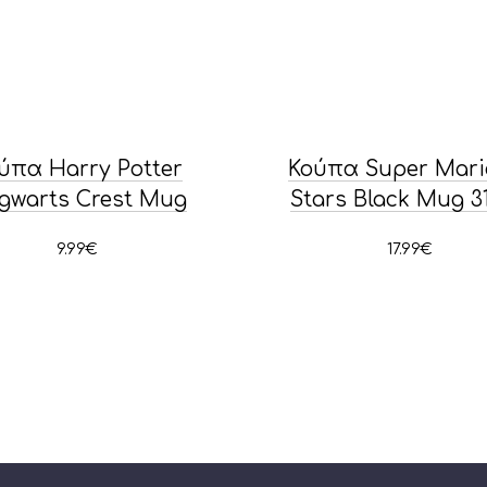
ύπα Harry Potter
Κούπα Super Mario
gwarts Crest Mug
Stars Black Mug 3
9.99
€
17.99
€