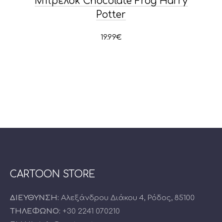
Μπρελόκ Chocolate Frog Harry
Potter
19.99
€
CARTOON STORE
ΔΙΕΥΘΥΝΣΗ:
Αλεξάνδρου Διάκου 4, Ρόδος, 85100
ΤΗΛΕΦΩΝΟ:
+30 2241 070210