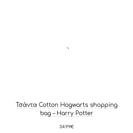
Τσάντα Cotton Hogwarts shopping
bag – Harry Potter
PREVIOUS
NE
34.99
€