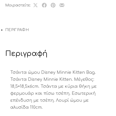
Μοιραστείτε:
Share
Μοιραστείτε
Μοιραστείτε
Μοιραστείτε
on
το
το
το
X
στο
στο
με
Facebook
Pinterest
email
ΠΕΡΙΓΡΑΦΉ
Περιγραφή
Τσάντα ώμου Disney Minnie Kitten Bag.
Τσάντα Disney Minnie Kitten. Μέγεθος:
18,5×18,5x6cm. Τσάντα με κύρια θήκη με
φερμουάρ και πίσω τσέπη. Εσωτερική
επένδυση με τσέπη. Λουρί ώμου με
αλυσίδα 110cm.