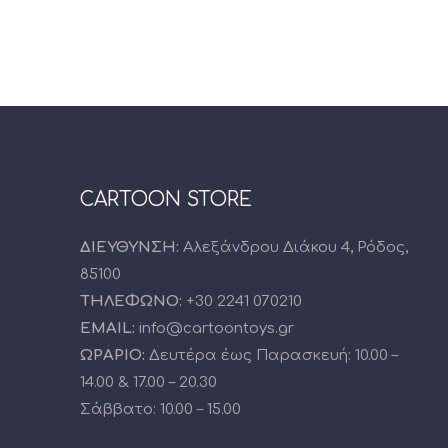
CARTOON STORE
ΔΙΕΥΘΥΝΣΗ:
Αλεξάνδρου Διάκου 4, Ρόδος,
85100
ΤΗΛΕΦΩΝΟ:
+30 2241 070210
EMAIL:
info@cartoontoys.gr
ΩΡΑΡΙΟ:
Δευτέρα έως Παρασκευή: 10.00 –
14.00 & 17.00 – 20.30
Σάββατο: 10.00 – 15.00