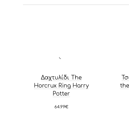
Δαχτυλίδι The
Τσ
Horcrux Ring Harry
th
Potter
64.99
€