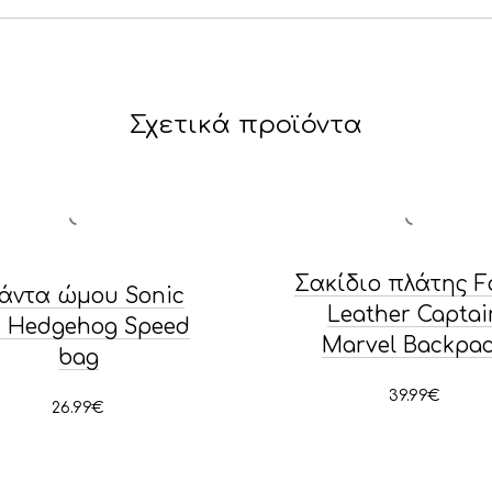
Σχετικά προϊόντα
Σακίδιο πλάτης F
άντα ώμου Sonic
Leather Captai
e Hedgehog Speed
Marvel Backpa
bag
39.99
€
26.99
€