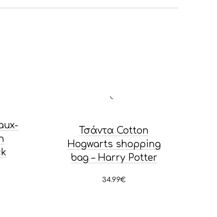
aux-
Τσάντα Cotton
n
Hogwarts shopping
ck
bag – Harry Potter
34.99
€