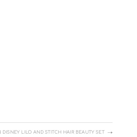
το
το
στο
με
ebook
Pinterest
email
NE
DISNEY LILO AND STITCH HAIR BEAUTY SET