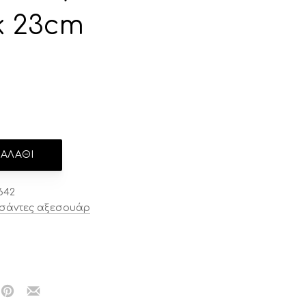
k 23cm
ΑΛΆΘΙ
642
σάντες αξεσουάρ
ραστείτε
Μοιραστείτε
Μοιραστείτε