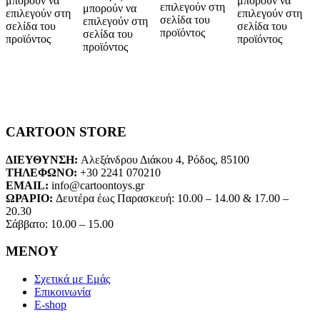
μπορούν να
μπορούν να
επιλεγούν στη
μπορούν να
επιλεγούν στη
επιλεγούν στη
σελίδα του
επιλεγούν στη
σελίδα του
σελίδα του
προϊόντος
σελίδα του
προϊόντος
προϊόντος
προϊόντος
CARTOON STORE
ΔΙΕΥΘΥΝΣΗ:
Αλεξάνδρου Διάκου 4, Ρόδος, 85100
ΤΗΛΕΦΩΝΟ:
+30 2241 070210
EMAIL:
info@cartoontoys.gr
ΩΡΑΡΙΟ:
Δευτέρα έως Παρασκευή: 10.00 – 14.00 & 17.00 –
20.30
Σάββατο: 10.00 – 15.00
ΜΕΝΟΥ
Σχετικά με Εμάς
Επικοινωνία
E-shop