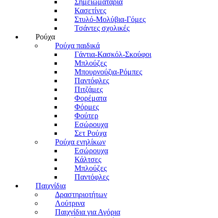
Σημειωματάρια
Κασετίνες
Στυλό-Μολύβια-Γόμες
Τσάντες σχολικές
Ρούχα
Ρούχα παιδικά
Γάντια-Κασκόλ-Σκούφοι
Μπλούζες
Μπουρνούζια-Ρόμπες
Παντόφλες
Πιτζάμες
Φορέματα
Φόρμες
Φούτερ
Εσώρουχα
Σετ Ρούχα
Ρούχα ενηλίκων
Εσώρουχα
Κάλτσες
Μπλούζες
Παντόφλες
Παιχνίδια
Δραστηριοτήτων
Λούτρινα
Παιχνίδια για Αγόρια