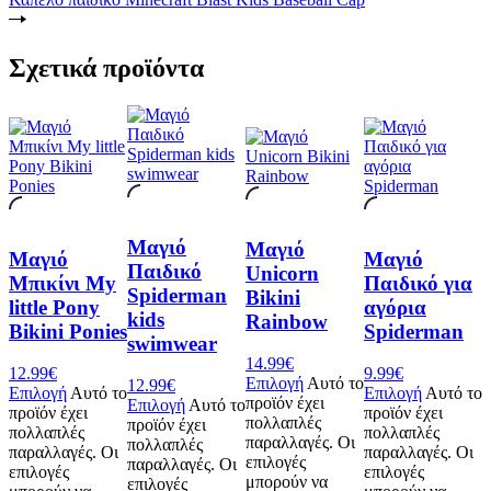
Σχετικά προϊόντα
Μαγιό
Μαγιό
Μαγιό
Μαγιό
Παιδικό
Unicorn
Μπικίνι My
Παιδικό για
Spiderman
Bikini
little Pony
αγόρια
kids
Rainbow
Bikini Ponies
Spiderman
swimwear
14.99
€
12.99
€
9.99
€
Επιλογή
Αυτό το
12.99
€
Επιλογή
Αυτό το
Επιλογή
Αυτό το
προϊόν έχει
Επιλογή
Αυτό το
προϊόν έχει
προϊόν έχει
πολλαπλές
προϊόν έχει
πολλαπλές
πολλαπλές
παραλλαγές. Οι
πολλαπλές
παραλλαγές. Οι
παραλλαγές. Οι
επιλογές
παραλλαγές. Οι
επιλογές
επιλογές
μπορούν να
επιλογές