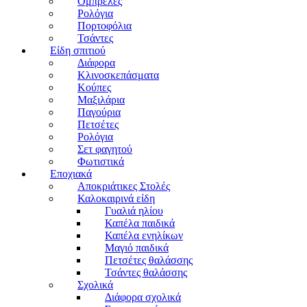
Ομπρέλες
Ρολόγια
Πορτοφόλια
Τσάντες
Είδη σπιτιού
Διάφορα
Κλινοσκεπάσματα
Κούπες
Μαξιλάρια
Παγούρια
Πετσέτες
Ρολόγια
Σετ φαγητού
Φωτιστικά
Εποχιακά
Αποκριάτικες Στολές
Καλοκαιρινά είδη
Γυαλιά ηλίου
Καπέλα παιδικά
Καπέλα ενηλίκων
Μαγιό παιδικά
Πετσέτες θαλάσσης
Τσάντες θαλάσσης
Σχολικά
Διάφορα σχολικά