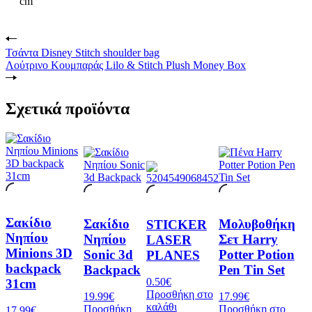
cm
Τσάντα Disney Stitch shoulder bag
Λούτρινο Κουμπαράς Lilo & Stitch Plush Money Box
Σχετικά προϊόντα
Σακίδιο
Σακίδιο
Μολυβοθήκη
STICKER
Νηπίου
Νηπίου
Σετ Harry
LASER
Minions 3D
Sonic 3d
Potter Potion
PLANES
backpack
Backpack
Pen Tin Set
0.50
€
31cm
Προσθήκη στο
19.99
€
17.99
€
καλάθι
Προσθήκη
Προσθήκη στο
17.99
€