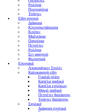
Ομπρέλες
Ρολόγια
Πορτοφόλια
Τσάντες
Είδη σπιτιού
Διάφορα
Κλινοσκεπάσματα
Κούπες
Μαξιλάρια
Παγούρια
Πετσέτες
Ρολόγια
Σετ φαγητού
Φωτιστικά
Εποχιακά
Αποκριάτικες Στολές
Καλοκαιρινά είδη
Γυαλιά ηλίου
Καπέλα παιδικά
Καπέλα ενηλίκων
Μαγιό παιδικά
Πετσέτες θαλάσσης
Τσάντες θαλάσσης
Σχολικά
Διάφορα σχολικά