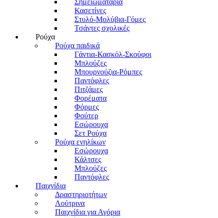
Σημειωματάρια
Κασετίνες
Στυλό-Μολύβια-Γόμες
Τσάντες σχολικές
Ρούχα
Ρούχα παιδικά
Γάντια-Κασκόλ-Σκούφοι
Μπλούζες
Μπουρνούζια-Ρόμπες
Παντόφλες
Πιτζάμες
Φορέματα
Φόρμες
Φούτερ
Εσώρουχα
Σετ Ρούχα
Ρούχα ενηλίκων
Εσώρουχα
Κάλτσες
Μπλούζες
Παντόφλες
Παιχνίδια
Δραστηριοτήτων
Λούτρινα
Παιχνίδια για Αγόρια