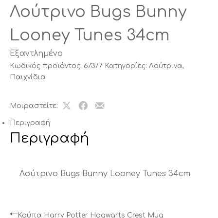
Λούτρινο Bugs Bunny
Looney Tunes 34cm
Εξαντλημένο
Κωδικός προϊόντος:
67377
Κατηγορίες:
Λούτρινα
,
Παιχνίδια
Μοιραστείτε:
Share
Μοιραστείτε
Μοιραστείτε
on
το
το
Περιγραφή
X
στο
με
Περιγραφή
Facebook
email
Λούτρινο Bugs Bunny Looney Tunes 34cm
Κούπα Harry Potter Hogwarts Crest Mug