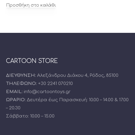
Προσθήκη στο καλάθι
PREVIOUS
NE
CARTOON STORE
ΔΙΕΥΘΥΝΣΗ:
Αλεξάνδρου Διάκου 4, Ρόδος, 85100
ΤΗΛΕΦΩΝΟ:
+30 2241 070210
EMAIL:
info@cartoontoys.gr
ΩΡΑΡΙΟ:
Δευτέρα έως Παρασκευή: 10.00 – 14.00 & 17.00
– 20.30
Σάββατο: 10.00 – 15.00