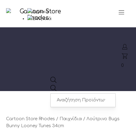
CL
NAVIGA
(ES
0
Products
search
Cartoon Store Rhodes
/
Παιχνίδια
/ Λούτρινο Bugs
Bunny Looney Tunes 34cm