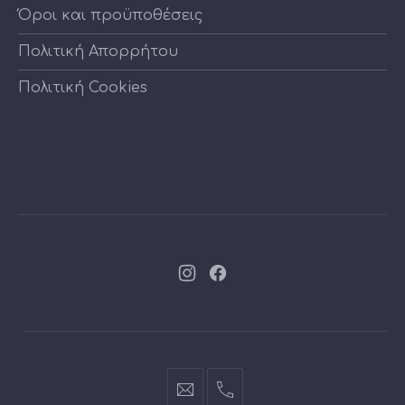
Όροι και προϋποθέσεις
Πολιτική Απορρήτου
Πολιτική Cookies
Νέο
Νέο
παράθυρο
παράθυρο
info@cartoontoys.gr
+30