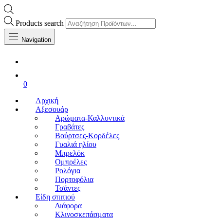
Products search
Navigation
0
Αρχική
Αξεσουάρ
Αρώματα-Καλλυντικά
Γραβάτες
Βούρτσες-Κορδέλες
Γυαλιά ηλίου
Μπρελόκ
Ομπρέλες
Ρολόγια
Πορτοφόλια
Τσάντες
Είδη σπιτιού
Διάφορα
Κλινοσκεπάσματα