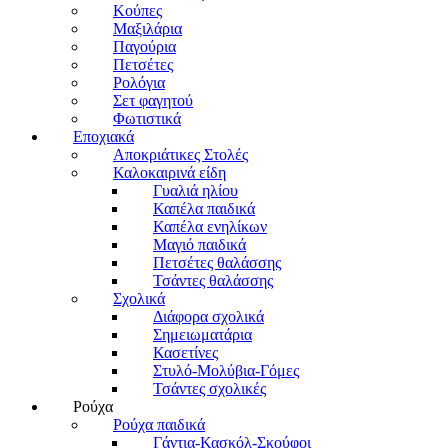
Κούπες
Μαξιλάρια
Παγούρια
Πετσέτες
Ρολόγια
Σετ φαγητού
Φωτιστικά
Εποχιακά
Αποκριάτικες Στολές
Καλοκαιρινά είδη
Γυαλιά ηλίου
Καπέλα παιδικά
Καπέλα ενηλίκων
Μαγιό παιδικά
Πετσέτες θαλάσσης
Τσάντες θαλάσσης
Σχολικά
Διάφορα σχολικά
Σημειωματάρια
Κασετίνες
Στυλό-Μολύβια-Γόμες
Τσάντες σχολικές
Ρούχα
Ρούχα παιδικά
Γάντια-Κασκόλ-Σκούφοι