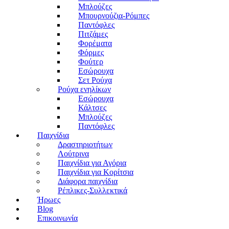
Μπλούζες
Μπουρνούζια-Ρόμπες
Παντόφλες
Πιτζάμες
Φορέματα
Φόρμες
Φούτερ
Εσώρουχα
Σετ Ρούχα
Ρούχα ενηλίκων
Εσώρουχα
Κάλτσες
Μπλούζες
Παντόφλες
Παιχνίδια
Δραστηριοτήτων
Λούτρινα
Παιχνίδια για Αγόρια
Παιχνίδια για Κορίτσια
Διάφορα παιχνίδια
Ρέπλικες-Συλλεκτικά
Ήρωες
Blog
Επικοινωνία