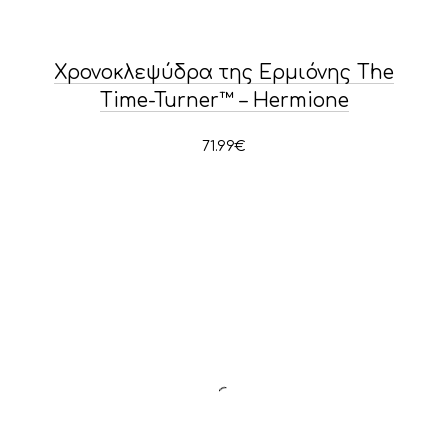
Χρονοκλεψύδρα της Ερμιόνης The
Time-Turner™ – Hermione
71.99
€
PREVIOUS
NE