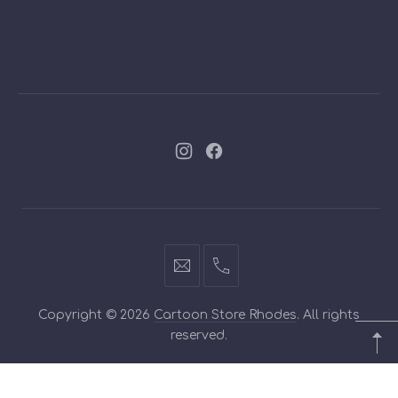
Νέο
Νέο
παράθυρο
παράθυρο
info@cartoontoys.gr
+30
22410
Copyright © 2026
Cartoon Store Rhodes
. All rights
70210
reserved.