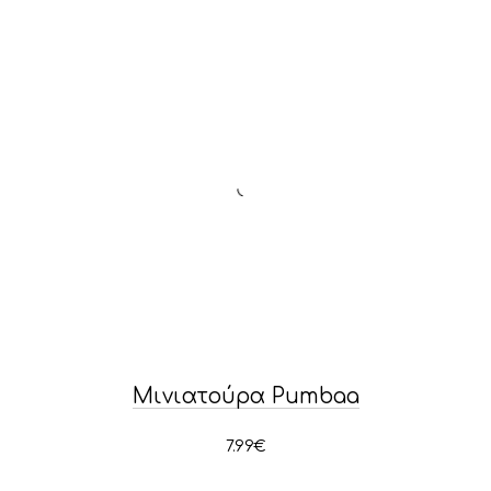
Μινιατούρα Pumbaa
PREVIOUS
NE
7.99
€