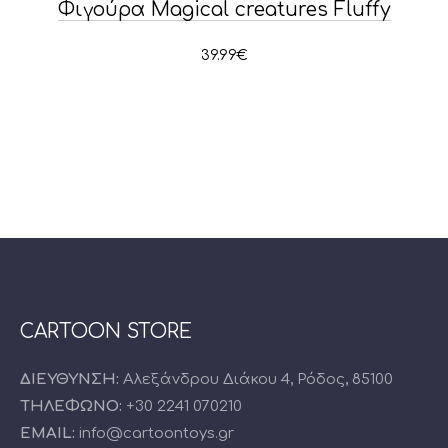
Φιγούρα Magical creatures Fluffy
39.99
€
CARTOON STORE
ΔΙΕΥΘΥΝΣΗ:
Αλεξάνδρου Διάκου 4, Ρόδος, 85100
ΤΗΛΕΦΩΝΟ:
+30 2241 070210
EMAIL:
info@cartoontoys.gr