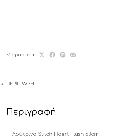
Μοιραστείτε:
Share
Μοιραστείτε
Μοιραστείτε
Μοιραστείτε
on
το
το
το
X
στο
στο
με
Facebook
Pinterest
email
ΠΕΡΙΓΡΑΦΉ
Περιγραφή
Λούτρινο Stitch Haert Plush 50cm